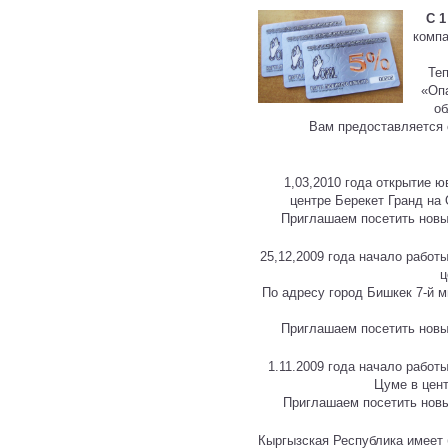
С 1
комп
Теп
«Оп
об
Вам предоставляется
1,03,2010 года открытие 
центре Берекет Гранд на
Приглашаем посетить новый
25,12,2009 года начало работ
ц
По адресу город Бишкек 7-й м
Приглашаем посетить новый
1.11.2009 года начало работ
Цуме в цент
Приглашаем посетить новый
Кыргызская Республика имеет 