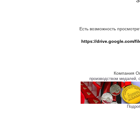
S
Есть возможность просмотрет
https://drive.google.com/
Компания Оп
производством медалей, о
Подро