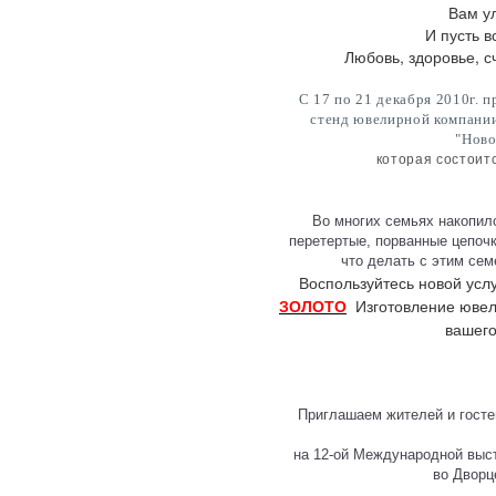
Вам у
И пусть в
Любовь, здоровье, 
С 17 по 21 декабря 2010г. 
стенд ювелирной компании
"Ново
которая состоит
Во многих семьях накопилс
перетертые, порванные цепочк
что делать с этим се
Воспользуйтесь новой ус
Изготовление ювел
ЗОЛОТО
вашего
Приглашаем жителей и госте
на 12-ой Международной выст
во Дворц