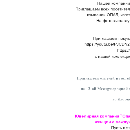
Нашей компаний 
Приглашаем всех посетител
компании ОПАЛ, изгот
На фотовыставку
Приглашаем покупа
https://youtu.be/PJCD
https:
с нашей коллекци
Приглашаем жителей и госте
на 13-ой Международной в
во Дворц
Ювелирная компания "Опа
женщин с междун
Пусть в э