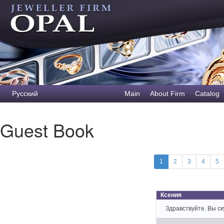
Русский
Main
About Firm
Catalog
Guest Book
1
2
3
4
5
Ксения
Здравствуйте. Вы с